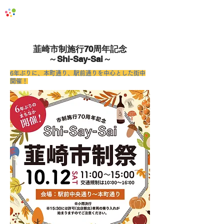
地域みっちゃく生活情報誌「なないろ」
韮崎市制施行70周年記念
～Shi-Say-Sai～
6年ぶりに、本町通り、駅前通りを中心とした街中
開催！