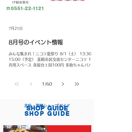
7月21日
8月号のイベント情報
みんな集まれ！ニコリ夏祭り 8/1（土） 13:30〜
15:00（予定） 韮崎市民交流センターニコリ 1F
共用スペース 各屋台１回100円 多胎ちゃんパパマ
マの会 8/5（水） 10:30〜11:30 韮崎市民交流セ
ンターニコリ２F にら★ちびイベントスペース 入
場無料、要予約 世界の昆虫標本市 8/7（金）〜
1
/
60
9（日） 11:00〜16:00 ギャラリー良工房 入場無
料 まきば公園で星空を観察しよう！ 8/12（水）
19:00〜21:30 まきばレストラン及び公園内 入場
無料、50名、要申込 上野千鶴子講演会
北杜・韮崎ショップガイド
SHOP GUIDE
8/23（日） 14:00〜15:30 富士見町コミュニテ
SHOP GUIDE
ィプラザ２F （長野県諏訪郡富士見町富士見
3597-1） 500円、高校生以下無料、先着順 初心
者向けAIアート体験 8/29（土） 10:00〜11:30