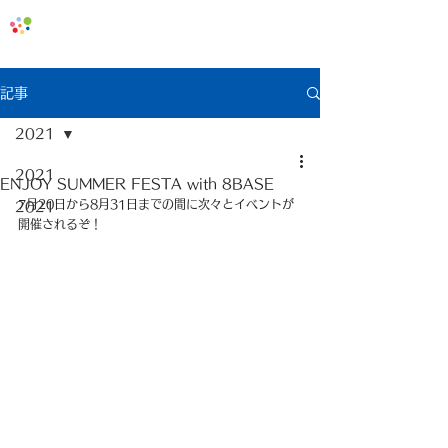
地域みっちゃく生活情報誌「なないろ」
記事
2021
2021
ENJOY SUMMER FESTA with 8BASE
7月20日から8月31日までの間に次々とイベントが
2021
開催されるぞ！