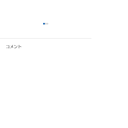
コメント
7月号のイベント情報
6月号のイベン
コメントを追加…
TOP
NEWS
業務内容
企業情報