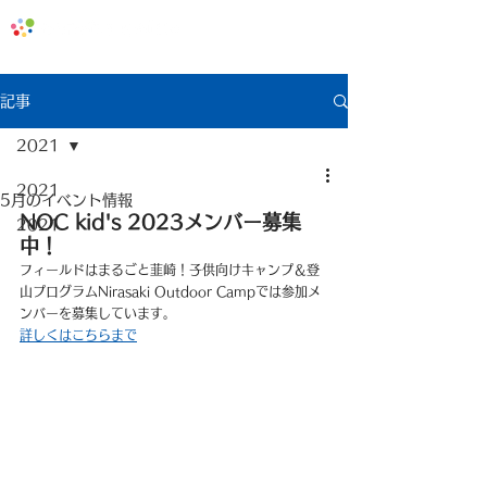
地域みっちゃく生活情報誌「なないろ」
記事
2021
2021
5月のイベント情報
NOC kid's 2023メンバー募集
2021
中！
フィールドはまるごと韮崎！子供向けキャンプ＆登
山プログラムNirasaki Outdoor Campでは参加メ
ンバーを募集しています。
詳しくはこちらまで