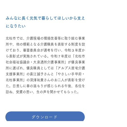
みんなに長く元気で暮らしてほしいから支え
になりたい
北杜市では、介護現場の環境改善等に取り組む事業
所や、他の模範となる介護職員を表彰する制度を設
けており、審査委員会が選考を行い、令和３年度か
ら表彰式が実施されている。令和７年度は「北杜市
社会福祉協議会・大泉通所介護事業所」が優良事業
所に選ばれ、優良職員としては「アルプス居宅介護
支援事業所」の直江誠子さんと「やさしい手甲府・
北杜事業所」の深澤祐貴さんのお二人が表彰を受け
た。日差しに春の温もりが感じられる午後、各位を
訪ね、受賞の思い、生の声を聞かせてもらった。
ダウンロード