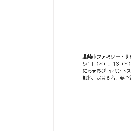
韮崎市ファミリー・サ
6/11（木）、18（木
にら★ちび イベント
無料、定員８名、要予