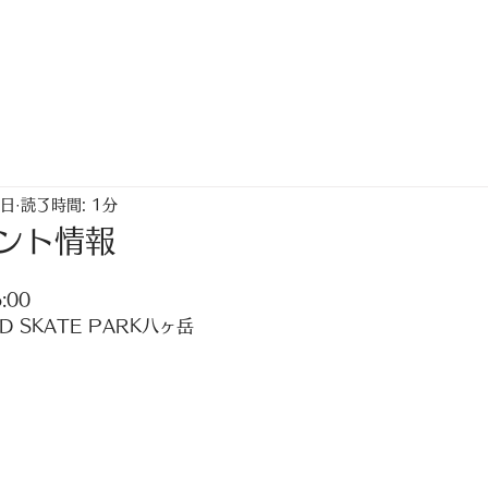
トップ
ちゃく生活情報誌「なないろ」
0日
読了時間: 1分
ント情報
:00
D SKATE PARK八ヶ岳