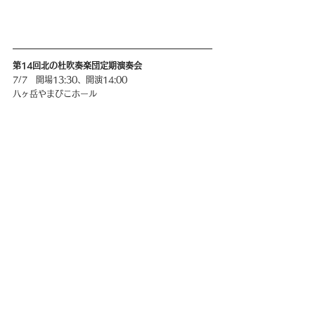
第14回北の杜吹奏楽団定期演奏会
7/7   開場13:30、開演14:00
八ヶ岳やまびこホール