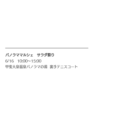
パノラママルシェ   サラダ祭り
6/16   10:00〜15:00
甲斐大泉温泉パノラマの湯  裏手テニスコート