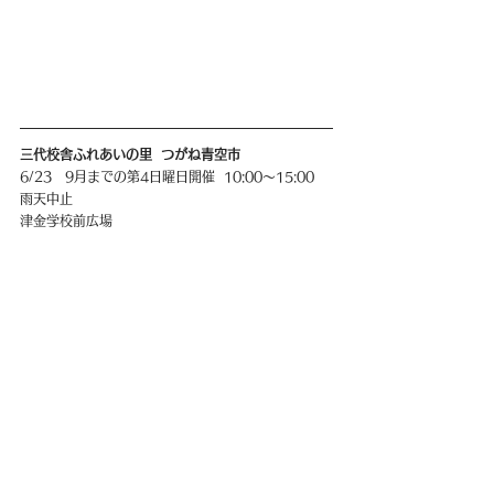
三代校舎ふれあいの里  つがね青空市
6/23   9月までの第4日曜日開催  10:00〜15:00  
雨天中止
津金学校前広場