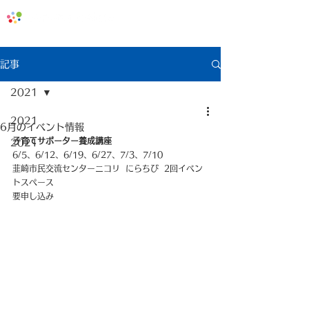
地域みっちゃく生活情報誌「なないろ」
記事
2021
2021
6月のイベント情報
子育てサポーター養成講座
2021
6/5、6/12、6/19、6/27、7/3、7/10 
韮崎市民交流センターニコリ  にらちび  2回イベン
トスペース
要申し込み