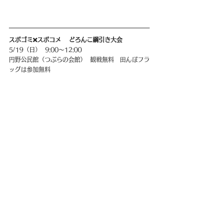
スポゴミ❌スポコメ    どろんこ綱引き大会
5/19（日）  9:00〜12:00
円野公民館（つぶらの会館）  観戦無料   田んぼフラ
ッグは参加無料