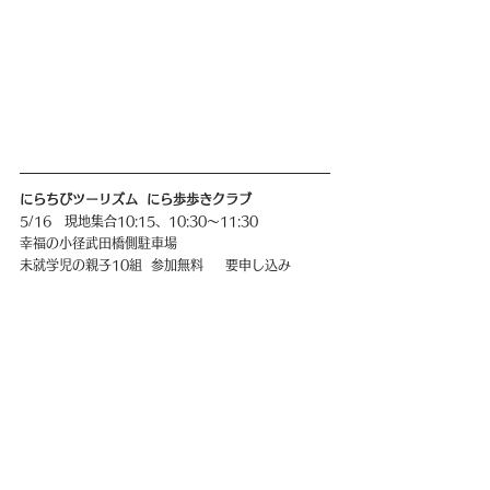
にらちびツーリズム  にら歩歩きクラブ
5/16   現地集合10:15、10:30〜11:30
幸福の小径武田橋側駐車場
未就学児の親子10組  参加無料  　要申し込み