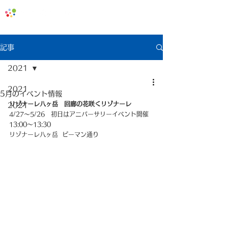
地域みっちゃく生活情報誌「なないろ」
記事
2021
2021
5月のイベント情報
リゾナーレ八ヶ岳   回廊の花咲くリゾナーレ
2021
4/27〜5/26   初日はアニバーサリーイベント開催  
13:00〜13:30
リゾナーレ八ヶ岳  ピーマン通り