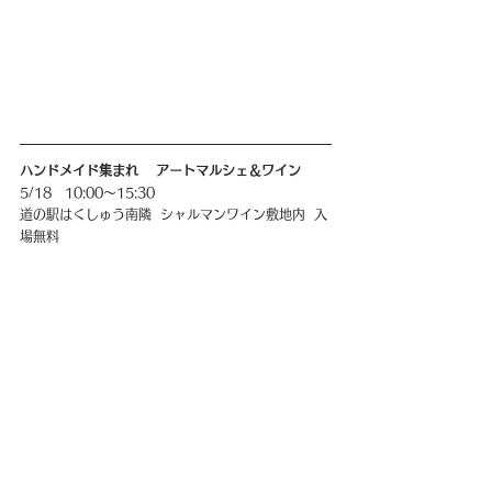
ハンドメイド集まれ    アートマルシェ＆ワイン
5/18   10:00〜15:30
道の駅はくしゅう南隣  シャルマンワイン敷地内  入
場無料