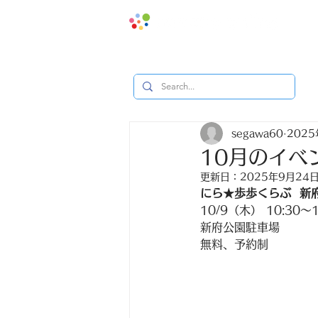
地域みっ
segawa60
202
10月のイベ
更新日：
2025年9月24
にら★歩歩くらぶ  新
10/9（木） 10:30〜
新府公園駐車場
無料、予約制