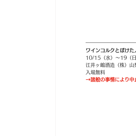
ワインコルクとぼけた
10/15（水）〜19（日）
江井ヶ嶋酒造（株）山
入場無料
→諸般の事情により中