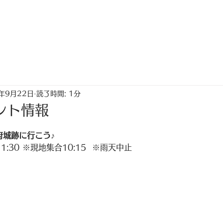
トップ
ちゃく生活情報誌「なないろ」
5年9月22日
読了時間: 1分
ント情報
日
府城跡に行こう♪
11:30 ※現地集合10:15  ※雨天中止