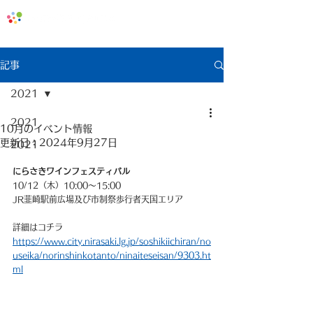
地域みっちゃく生活情報誌「なないろ」
記事
2021
2021
10月のイベント情報
更新日：
2024年9月27日
2021
にらさきワインフェスティバル
10/12（木）10:00〜15:00
JR韮崎駅前広場及び市制祭歩行者天国エリア
詳細はコチラ
https://www.city.nirasaki.lg.jp/soshikiichiran/no
useika/norinshinkotanto/ninaiteseisan/9303.ht
ml