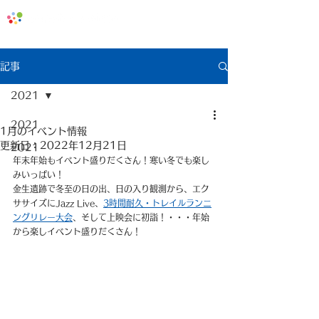
地域みっちゃく生活情報誌「なないろ」
記事
2021
2021
1月のイベント情報
更新日：
2022年12月21日
2021
年末年始もイベント盛りだくさん！寒い冬でも楽し
みいっぱい！
金生遺跡で冬至の日の出、日の入り観測から、エク
ササイズにJazz Live、
3時間耐久・トレイルランニ
ングリレー大会
、そして上映会に初詣！・・・年始
から楽しイベント盛りだくさん！